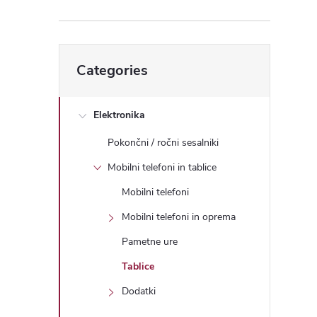
e
b
Skip
Categories
categories
a
r
Elektronika
Pokončni / ročni sesalniki
Mobilni telefoni in tablice
Mobilni telefoni
Mobilni telefoni in oprema
Pametne ure
Tablice
Dodatki