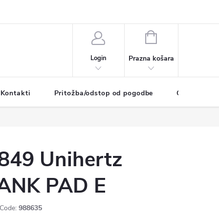
SHOPPING
CART
Login
Kontakti
Pritožba/odstop od pogodbe
O podjetju
849 Unihertz
ANK PAD E
Code:
988635