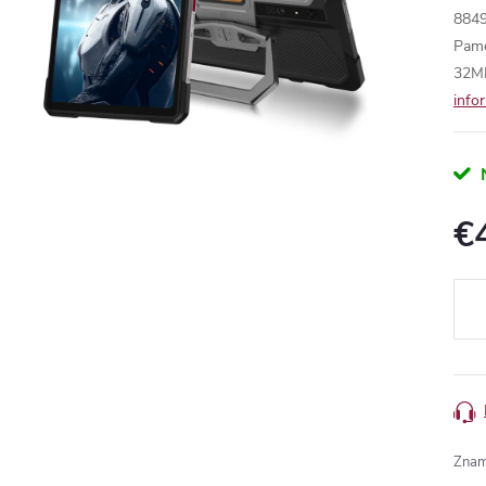
8849
Pame
32MP
N
€
Meas
price