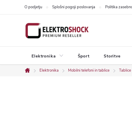
Skip
O podjetju
Splošni pogoji poslovanja
Politika zasebno
to
content
Elektronika
Šport
Storitve
Elektronika
Mobilni telefoni in tablice
Tablice
Home
S
i
d