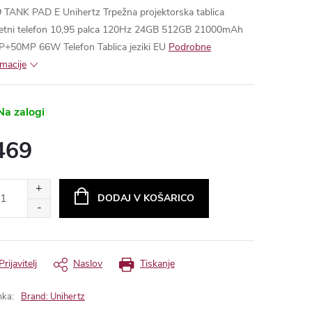
 TANK PAD E Unihertz Trpežna projektorska tablica
tni telefon 10,95 palca 120Hz 24GB 512GB 21000mAh
+50MP 66W Telefon Tablica
jeziki EU
a zalogi
469
ure
:
Brand:
Unihertz