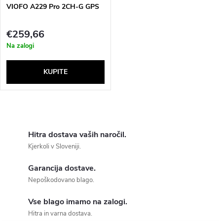
o
t
VIOFO A229 Pro 2CH-G GPS
f
s
€259,66
p
Na zalogi
o
r
r
o
t
L
d
i
i
Hitra dostava vaših naročil.
u
Kjerkoli v Sloveniji.
s
n
c
Garancija dostave.
t
g
Nepoškodovano blago.
t
i
Vse blago imamo na zalogi.
n
Hitra in varna dostava.