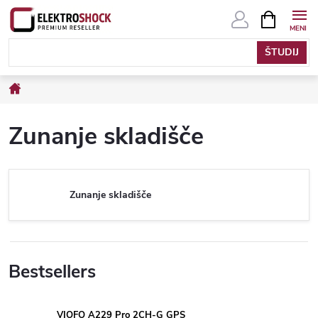
Skip
SHOPPIN
CART
to
content
Home
Zunanje skladišče
Zunanje skladišče
Bestsellers
VIOFO A229 Pro 2CH-G GPS