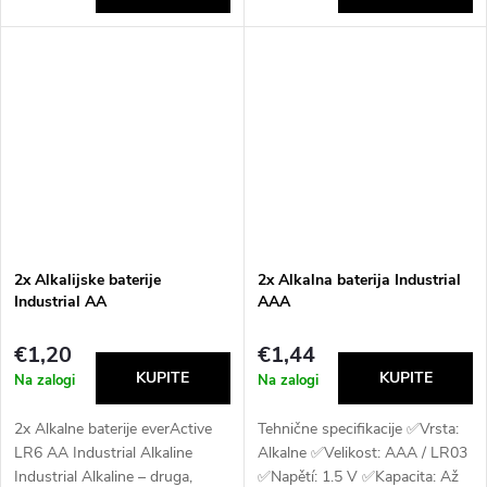
2x Alkalijske baterije
2x Alkalna baterija Industrial
Industrial AA
AAA
€1,20
€1,44
Na zalogi
Na zalogi
2x Alkalne baterije everActive
Tehnične specifikacije ✅Vrsta:
LR6 AA Industrial Alkaline
Alkalne ✅Velikost: AAA / LR03
Industrial Alkaline – druga,
✅Napětí: 1.5 V ✅Kapacita: Až