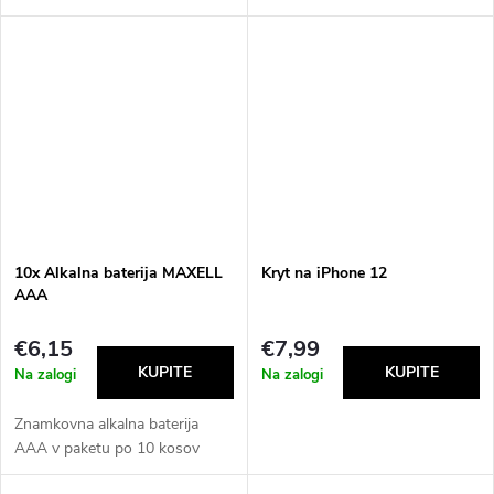
izboljšana generacija zanesljivih
1100 mAh ✅Průměr: 10,5 mm
alkalnih baterij podjetja
✅Višina: 44,5 mm ✅Teža ene
everActive, namenjenih (ne...
baterije: 11,0 g
10x Alkalna baterija MAXELL
Kryt na iPhone 12
AAA
€6,15
€7,99
Na zalogi
Na zalogi
Znamkovna alkalna baterija
AAA v paketu po 10 kosov