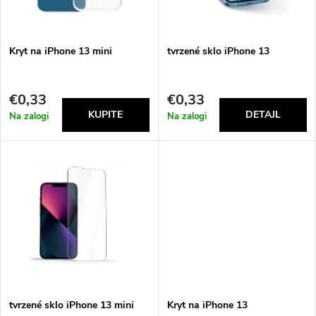
t
c
o
t
Kryt na iPhone 13 mini
tvrzené sklo iPhone 13
f
s
€0,33
€0,33
p
Na zalogi
Na zalogi
o
r
r
o
t
d
i
u
n
c
g
tvrzené sklo iPhone 13 mini
Kryt na iPhone 13