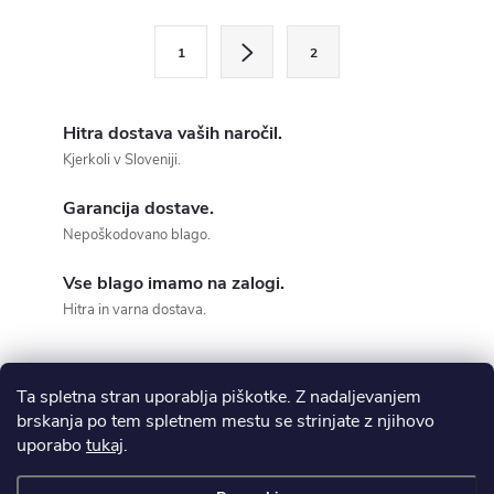
s
P
1
2
a
t
g
i
i
Hitra dostava vaših naročil.
n
n
Kjerkoli v Sloveniji.
a
g
Garancija dostave.
t
Nepoškodovano blago.
c
i
o
Vse blago imamo na zalogi.
o
Hitra in varna dostava.
n
n
t
Ta spletna stran uporablja piškotke. Z nadaljevanjem
brskanja po tem spletnem mestu se strinjate z njihovo
r
F
uporabo
tukaj
.
ODSTOP OD POGODBE
o