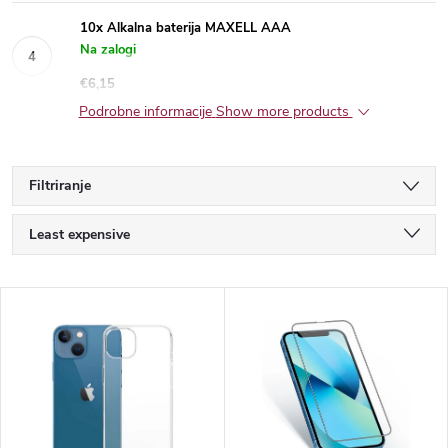
10x Alkalna baterija MAXELL AAA
Na zalogi
€6,15
Show more products
P
Least expensive
r
Most expensive
L
Bestsellers
o
i
Alphabetically
d
s
u