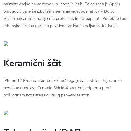
najzahtevnejše namestitve v prihodnjih letih. Poleg tega je Applu
omogočil, da je še izboljšal snemanje videoposnetkov v Dolby
Vision, česar ne zmorejo niti profesionalni fotoaparati. Podobno tudi
vrhunska strojna oprema pozitivno vpliva na daljšo vzdržljivost.
Keramični ščit
iPhone 12 Pro ima obrobe iz kirurškega jekla in steklo, ki je zaradi
posebne obdelave Ceramic Shield 4-krat bolj odporno proti
poškodbam kot kateri koli drug pametni telefon.