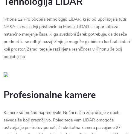
Tehnologija LiDAR
iPhone 12 Pro podpira tehnologijo LiDAR, ki jo bo uporabljala tudi
NASA za naslednji pristanek na Marsu. LiDAR se uporablja za
natančno merjenje časa, ki ga svetlobni žarek potrebuje, da doseže
predmet in se odbije nazaj. Z njo je mogoče globinsko kartirati kateri
koli prostor. Zaradi tega je razširjena resničnost v iPhonu še bolj
poglobljena.
Profesionalne kamere
Kamere so močno napredovale. Nočni način zdaj deluje v obeh,
seveda še bolj prepričljivo. Poleg tega vam LiDAR omogoča
ustvarjanje portretov ponoči, širokokotna kamera pa zajame 27