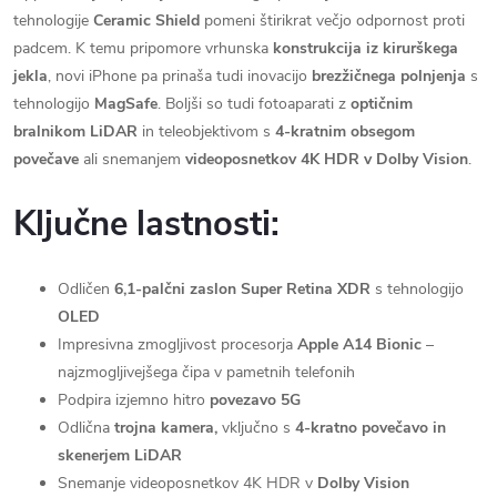
tehnologije
Ceramic Shield
pomeni štirikrat večjo odpornost proti
padcem. K temu pripomore vrhunska
konstrukcija iz kirurškega
jekla
, novi iPhone pa prinaša tudi inovacijo
brezžičnega polnjenja
s
tehnologijo
MagSafe
. Boljši so tudi fotoaparati z
optičnim
bralnikom LiDAR
in teleobjektivom s
4-kratnim obsegom
povečave
ali snemanjem
videoposnetkov 4K HDR v Dolby Vision
.
Ključne lastnosti:
Odličen
6,1-palčni zaslon Super Retina XDR
s tehnologijo
OLED
Impresivna zmogljivost procesorja
Apple A14 Bionic
–
najzmogljivejšega čipa v pametnih telefonih
Podpira izjemno hitro
povezavo 5G
Odlična
trojna kamera,
vključno s
4-kratno povečavo in
skenerjem LiDAR
Snemanje videoposnetkov 4K HDR v
Dolby Vision