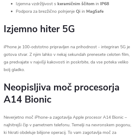
Izjemna vzdržljivost s
keramičnim ščitom
in
IP68
Podpora za brezžično polnjenje
Qi
in
MagSafe
Izjemno hiter 5G
iPhone je 100-odstotno pripravljen na prihodnost - integriran 5G je
gotova stvar. Z njim lahko v nekaj sekundah prenesete celoten film,
ga predvajate v najvišji kakovosti in poskrbite, da vse poteka veliko
bolj gladko.
Neopisljiva moč procesorja
A14 Bionic
Neverjetno moč iPhone-a zagotavlja Apple procesor A14 Bionic –
najhitrejši čip v pametnem telefonu. Temelji na nevronskem pogonu,
ki hkrati obdeluje bilijone operacij. To vam zagotavlja moč za