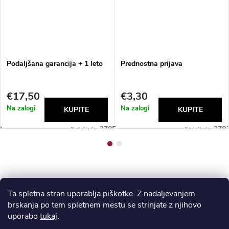
Podaljšana garancija + 1 leto
Prednostna prijava
€17,50
€3,30
Na zalogi
Na zalogi
9
2785
278
Code:
Code:
Ta spletna stran uporablja piškotke. Z nadaljevanjem
brskanja po tem spletnem mestu se strinjate z njihovo
F
uporabo
tukaj
.
ODSTOP OD POGODBE