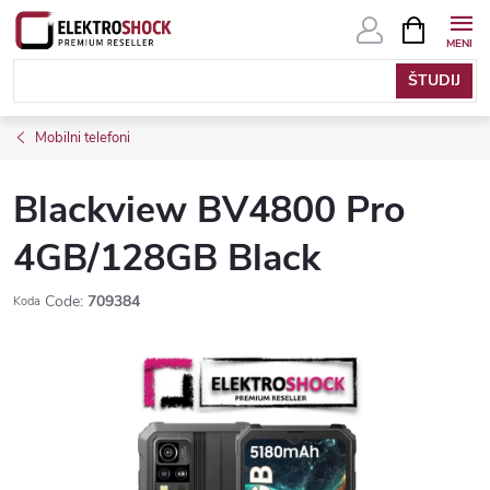
Skip
SHOPPIN
CART
to
content
Mobilni telefoni
Blackview BV4800 Pro
4GB/128GB Black
Code:
709384