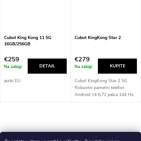
Cubot King Kong 11 5G
Cubot KingKong Star 2
16GB/256GB
€259
€279
Na zalogi
Na zalogi
jeziki EU
Cubot KingKong Star 2 5G
Robustni pametni telefon
Android 14 6,72 palca 144 Hz
24 GB + 256 GB 100 MP
kamera 33 W hitro polnjenje
NFC mobilni telefon Vsi jeziki
L
EU
i