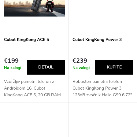
g
t
s
Cubot KingKong ACE 5
Cubot KingKong Power 3
€199
€239
Na zalogi
Na zalogi
Vzdržljiv pametni telefon z
Robusten pametni telefon
Androidom 16, Cubot
Cubot KingKong Power 3
KingKong ACE 5, 20 GB RAM
123dB zvočnik Helio G99 6,72"
(8 GB + 12 GB), 256 GB ROM,
120Hz zaslon 24GB+256GB
baterija 10 200 mAh, 6,745"
10200mAh baterija 33W hitro
zaslon z osveževanjem 120 Hz,
polnjenje Vsi jeziki EU
48 MP, NFC...