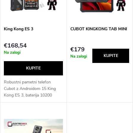
u
t
c
o
t
King Kong ES 3
CUBOT KINGKONG TAB MINI
f
s
€168,54
€179
p
Na zalogi
Na zalogi
o
r
r
o
Robustni pametni telefon
t
Cubot z Androidom 15 King
Kong ES 3, baterija 10200
d
mAh, do 16 GB + 256 GB,
i
zaslon 6,745", 120 Hz, 48MP
u
kamera, NFC, GPS Vsi jeziki EU
n
c