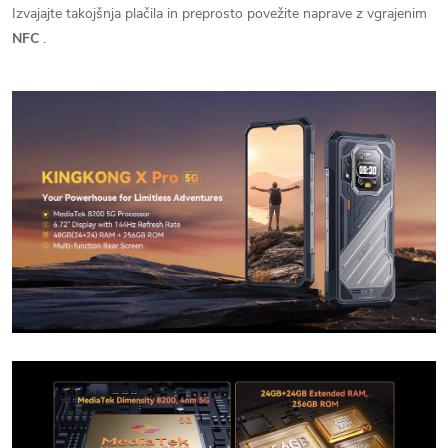
Izvajajte takojšnja plačila in preprosto povežite naprave z vgrajenim
NFC
.