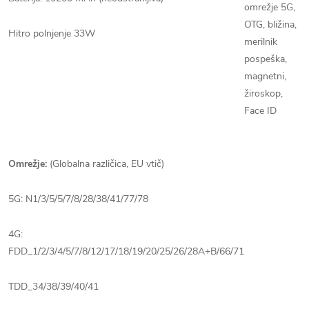
omrežje 5G,
OTG, bližina,
Hitro polnjenje 33W
merilnik
pospeška,
magnetni,
žiroskop,
Face ID
Omrežje:
(Globalna različica, EU vtič)
5G: N1/3/5/5/7/8/28/38/41/77/78
4G:
FDD_1/2/3/4/5/7/8/12/17/18/19/20/25/26/28A+B/66/71
TDD_34/38/39/40/41