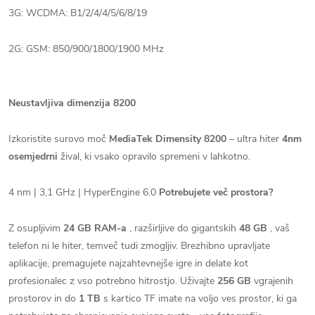
3G: WCDMA: B1/2/4/4/5/6/8/19
2G: GSM: 850/900/1800/1900 MHz
Neustavljiva dimenzija 8200
Izkoristite surovo moč
MediaTek Dimensity 8200
– ultra hiter
4nm
osemjedrni
žival, ki vsako opravilo spremeni v lahkotno.
4 nm | 3,1 GHz | HyperEngine 6.0
Potrebujete več prostora?
Z osupljivim
24 GB RAM-a
, razširljive do gigantskih
48 GB
, vaš
telefon ni le hiter, temveč tudi zmogljiv. Brezhibno upravljate
aplikacije, premagujete najzahtevnejše igre in delate kot
profesionalec z vso potrebno hitrostjo.
Uživajte
256 GB
vgrajenih
prostorov in do
1 TB
s kartico TF imate na voljo ves prostor, ki ga