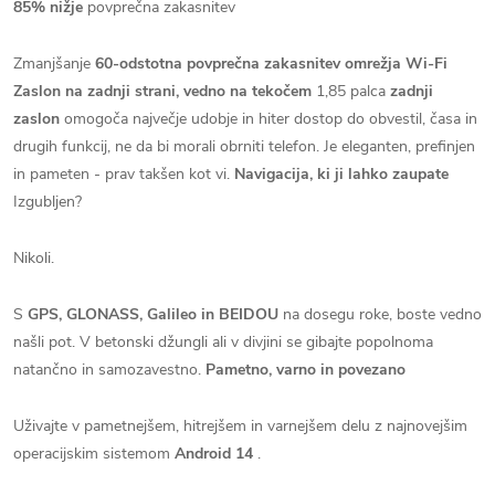
85% nižje
povprečna zakasnitev
Zmanjšanje
60-odstotna povprečna zakasnitev omrežja Wi-Fi
Zaslon na zadnji strani, vedno na tekočem
1,85 palca
zadnji
zaslon
omogoča največje udobje in hiter dostop do obvestil, časa in
drugih funkcij, ne da bi morali obrniti telefon. Je eleganten, prefinjen
in pameten - prav takšen kot vi.
Navigacija, ki ji lahko zaupate
Izgubljen?
Nikoli.
S
GPS, GLONASS, Galileo in BEIDOU
na dosegu roke, boste vedno
našli pot. V betonski džungli ali v divjini se gibajte popolnoma
natančno in samozavestno.
Pametno, varno in povezano
Uživajte v pametnejšem, hitrejšem in varnejšem delu z najnovejšim
operacijskim sistemom
Android 14
.