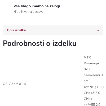
Vse blago imamo na zalogi.
Hitra in varna dostava.
MTK
Dimenzije
8200
osemjedrni, 4
nm
OS: Android 14
4*A78（1*3,1
GHz+3*3,0
GHz）
+4*A55 2,0