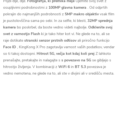
Pojdi dlje, dlje.
Fotografija, ki premika meje
Ujemite svoj svet z
osupljivimi podrobnostmi z
100MP glavna kamera
. Od odprtih
pokrajin do najmanjših podrobnosti z
5MP makro objektiv
vsak film
je pustolovščina sama po sebi. In za selfie, ki blesti,
32MP sprednja
kamera
bo poskrbel, da boste vedno videti najbolje.
Odklenite svoj
svet z varnostjo Flash
ki je tako hiter kot vi. Ne glede na to, ali se
raje dotikate
stranski senzor prstnih odtisov
ali priročno funkcijo
Face ID
, KingKong X Pro zagotavlja varnost vaših podatkov, vendar
so ti takoj dostopni.
Hitrost 5G, večja kot kdaj koli prej
Z lahkoto
prenašajte, pretakajte in nalagajte s
s povezavo na 5G
se gibljejo s
hitrostjo življenja. V kombinaciji z
WiFi 6
in
BT 5.3
povezava je
vedno nemotena, ne glede na to, ali ste v divjini ali v središču mesta.