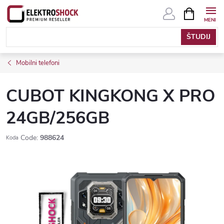
Skip
SHOPPIN
CART
to
content
Mobilni telefoni
CUBOT KINGKONG X PRO
24GB/256GB
Code:
988624