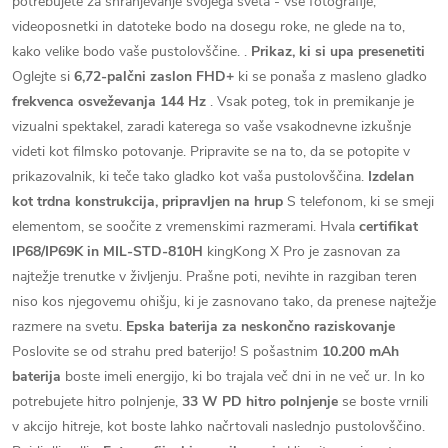
potrebujete za shranjevanje svojega sveta - vse fotografije,
videoposnetki in datoteke bodo na dosegu roke, ne glede na to,
kako velike bodo vaše pustolovščine. .
Prikaz, ki si upa presenetiti
Oglejte si
6,72-palčni zaslon FHD+
ki se ponaša z masleno gladko
frekvenca osveževanja 144 Hz
. Vsak poteg, tok in premikanje je
vizualni spektakel, zaradi katerega so vaše vsakodnevne izkušnje
videti kot filmsko potovanje. Pripravite se na to, da se potopite v
prikazovalnik, ki teče tako gladko kot vaša pustolovščina.
Izdelan
kot trdna konstrukcija, pripravljen na hrup
S telefonom, ki se smeji
elementom, se soočite z vremenskimi razmerami. Hvala
certifikat
IP68/IP69K in MIL-STD-810H
kingKong X Pro je zasnovan za
najtežje trenutke v življenju. Prašne poti, nevihte in razgiban teren
niso kos njegovemu ohišju, ki je zasnovano tako, da prenese najtežje
razmere na svetu.
Epska baterija za neskončno raziskovanje
Poslovite se od strahu pred baterijo! S pošastnim
10.200 mAh
baterija
boste imeli energijo, ki bo trajala več dni in ne več ur. In ko
potrebujete hitro polnjenje,
33 W PD hitro polnjenje
se boste vrnili
v akcijo hitreje, kot boste lahko načrtovali naslednjo pustolovščino.