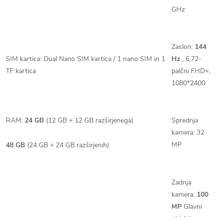
GHz
Zaslon:
144
SIM kartica: Dual Nano SIM kartica / 1 nano SIM in 1
Hz
,
6,72-
TF kartica
palčni FHD+,
1080*2400
RAM:
24
GB
(12 GB + 12 GB razširjenega)
Sprednja
kamera: 32
MP
48 GB
(24 GB + 24 GB razširjenih)
Zadnja
kamera:
100
MP
Glavni