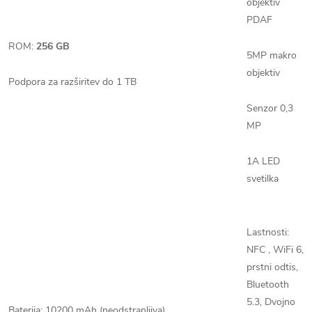
objektiv
PDAF
ROM:
256 GB
5MP makro
objektiv
Podpora za razširitev do 1 TB
Senzor 0,3
MP
1A LED
svetilka
Lastnosti:
NFC
, WiFi 6,
prstni odtis,
Bluetooth
5.3,
Dvojno
Baterija: 10200 mAh (neodstranljiva)