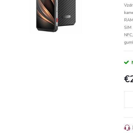
Vzdr
kame
RAM,
SIM 
NFC,
gumb
N
€
Meas
price