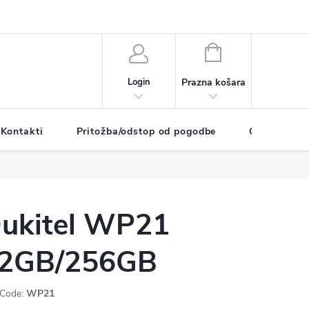
SHOPPING
CART
Login
Kontakti
Pritožba/odstop od pogodbe
O podjetju
ukitel WP21
2GB/256GB
Code:
WP21