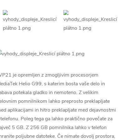
P21 je opremljen z zmogljivim procesorjem
ediaTek Helio G99, s katerim bosta vaše delo in
abava potekala gladko in nemoteno. Z velikim
elovnim pomnilnikom lahko preprosto preklapljate
ed aplikacijami in hitro preklapljate med dejavnostmi
 telefonu. Poleg tega ga lahko praktično povečate za
ajveč 5 GB. Z 256 GB pomnilnika lahko v telefon
hranite poljubne datoteke. Če nimate dovolj prostora,