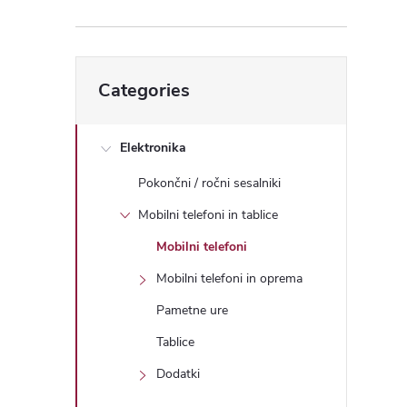
e
b
Skip
Categories
categories
a
r
Elektronika
Pokončni / ročni sesalniki
Mobilni telefoni in tablice
Mobilni telefoni
Mobilni telefoni in oprema
Pametne ure
Tablice
Dodatki