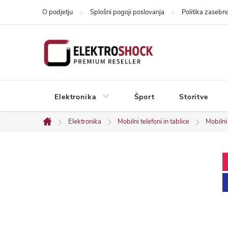
Skip
O podjetju
Splošni pogoji poslovanja
Politika zasebno
to
content
Elektronika
Šport
Storitve
Elektronika
Mobilni telefoni in tablice
Mobilni 
Home
S
i
d