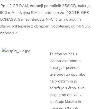
Px, 12 GB RAM, notranji pomnilnik 256 GB, baterija
800 mAh, dvojna SIM s hibridno režo, 4G/LTE, GPS,
LONASS, Galileo, Beidou, NFC, čitalnik prstnih
dtisov, odklepanje z obrazom, vodotesen, gumb SOS,
ndroid 12.
Telefon WP21 z
dvema zaslonoma
ohranja trpežnost
telefonov za uporabo
na prostem in jo
združuje s črno-sivo
elegantno obliko, ki
spoštuje klasiko in
tradicijo. Okrogli