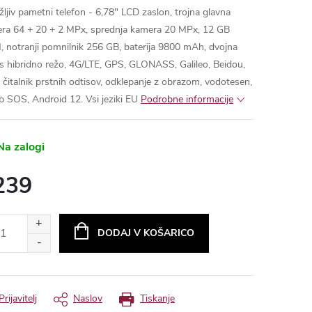
žljiv pametni telefon - 6,78" LCD zaslon, trojna glavna
ra 64 + 20 + 2 MPx, sprednja kamera 20 MPx, 12 GB
 notranji pomnilnik 256 GB, baterija 9800 mAh, dvojna
s hibridno režo, 4G/LTE, GPS, GLONASS, Galileo, Beidou,
 čitalnik prstnih odtisov, odklepanje z obrazom, vodotesen,
 SOS, Android 12.
Vsi jeziki EU
a zalogi
239
ure
: