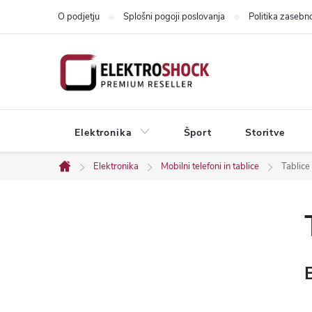
Skip
O podjetju
Splošni pogoji poslovanja
Politika zasebno
to
content
Elektronika
Šport
Storitve
Elektronika
Mobilni telefoni in tablice
Tablice
Home
S
i
d