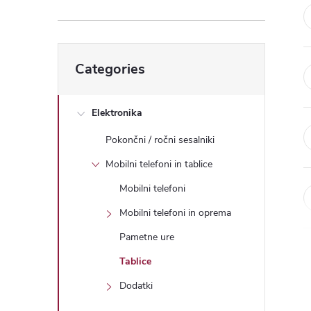
e
b
Skip
Categories
categories
a
r
Elektronika
Pokončni / ročni sesalniki
Mobilni telefoni in tablice
Mobilni telefoni
Mobilni telefoni in oprema
Pametne ure
Tablice
Dodatki