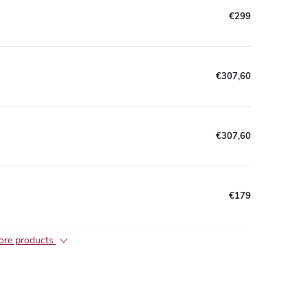
€299
€307,60
€307,60
€179
re products