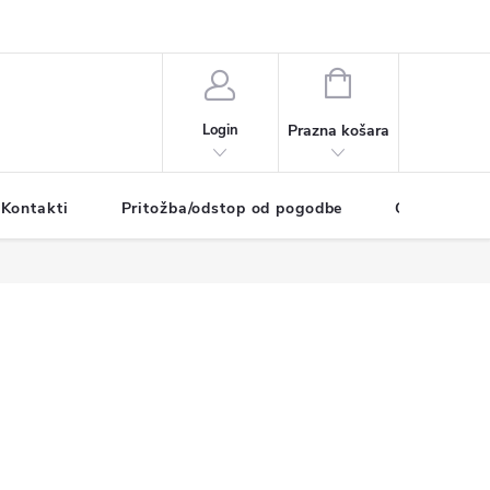
SHOPPING
CART
Login
Kontakti
Pritožba/odstop od pogodbe
O podjetju