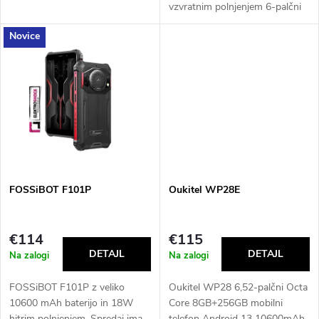
o
vzvratnim polnjenjem 6-palčni
t
HD 60 Hz zaslon 13 MP + 5
d
MP kamera 3,5 mm priključek
za slušalke OTG Dual Nano SIM
i
4G Vsi...
u
n
c
g
t
s
FOSSiBOT F101P
Oukitel WP28E
€114
€115
Na zalogi
Na zalogi
FOSSiBOT F101P z veliko
Oukitel WP28 6,52-palčni Octa
10600 mAh baterijo in 18W
Core 8GB+256GB mobilni
hitrim polnjenjem. Spredaj ima
telefon Android 13 10600mAh