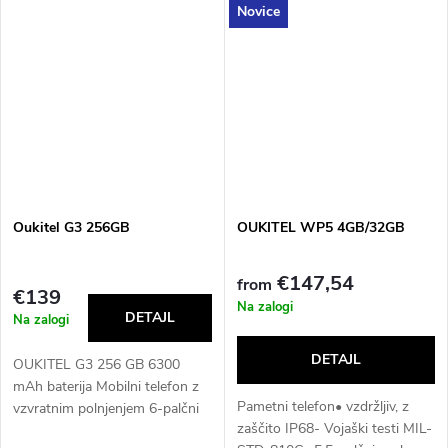
baterija / podpora hitremu
T615 Octa Core IP68 IP69K
polnjenju 10W zadnja kamera
vodotesen 4G robusten
20 MP + sprednja...
pametni telefon Vsi jeziki EU
Oukitel G3 256GB
OUKITEL WP5 4GB/32GB
€147,54
from
€139
Na zalogi
Na zalogi
OUKITEL G3 256 GB 6300
mAh baterija Mobilni telefon z
Pametni telefon• vzdržljiv, z
vzvratnim polnjenjem 6-palčni
zaščito IP68- Vojaški testi MIL-
HD 60 Hz zaslon 13 MP + 5