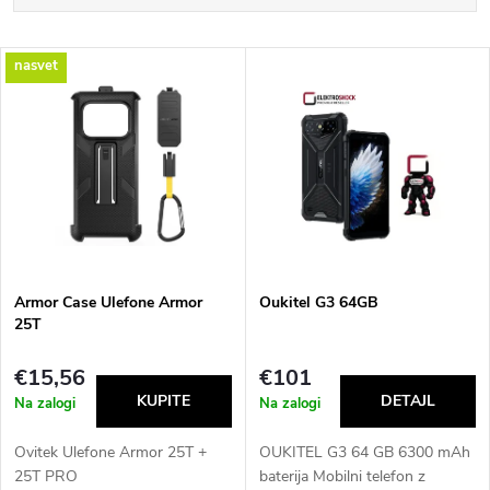
r
Most expensive
L
Bestsellers
o
i
Alphabetically
d
s
u
t
c
o
t
Armor Case Ulefone Armor
Oukitel G3 64GB
25T
f
s
€15,56
€101
p
Na zalogi
Na zalogi
o
r
Ovitek Ulefone Armor 25T +
OUKITEL G3 64 GB 6300 mAh
r
25T PRO
baterija Mobilni telefon z