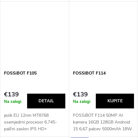
mAh, 5 MP, 13 MP, 6" HD,
mobilni telefon Vsi jeziki EU
FOSSiBOT F105
FOSSIBOT F114
€139
€139
Na zalogi
Na zalogi
jezik EU 12nm MT8768
FOSSiBOT F114 50MP AI
osemjedrni procesor 6,745-
kamera 16GB 128GB Android
palčni zaslon IPS HD+
15 6,67 palcev 5000mAh 18W
Waterdrop 10300 mAh velika
hitro polnjenje NFC Unisoc