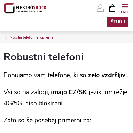
Skip
SHOPPIN
CART
to
content
Mobilni telefoni in oprema
Robustni telefoni
Ponujamo vam telefone, ki so
zelo vzdržljivi
.
Vsi so na zalogi,
imajo CZ/SK
jezik, omrežje
4G/5G, niso blokirani.
Zato so še posebej primerni za: