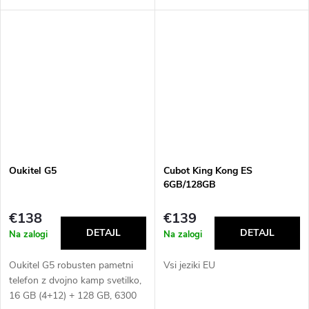
8 MP NFC Pametni telefon
Android, 15, osemjedrni
Android 15 jezik EU
procesor, 13MP, 5150 mAh,
GPS Vsi jeziki EU
Oukitel G5
Cubot King Kong ES
6GB/128GB
€138
€139
Na zalogi
Na zalogi
Oukitel G5 robusten pametni
Vsi jeziki EU
telefon z dvojno kamp svetilko,
16 GB (4+12) + 128 GB, 6300