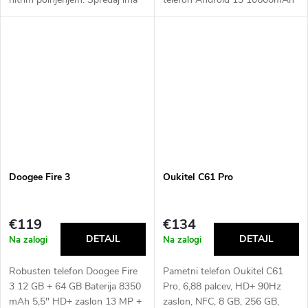
8 MP, zadaj pa 24 MP+5
baterija 48MP kamera NFC
MP+0,3 MP fotoaparat. Ima 4
mobilni telefon
GB pomnilnika RAM, ki ga je
mogoče razširiti...
Doogee Fire 3
Oukitel C61 Pro
€119
€134
Na zalogi
Na zalogi
Robusten telefon Doogee Fire
Pametni telefon Oukitel C61
3 12 GB + 64 GB Baterija 8350
Pro, 6,88 palcev, HD+ 90Hz
mAh 5,5" HD+ zaslon 13 MP +
zaslon, NFC, 8 GB, 256 GB,